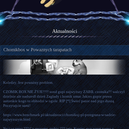
Aktualności
Chomikbox w Powaznych tarapatach
Koledzy. Jest poważny problem.

CZOMIK BOX NIE ŻYJE!!!!! sond gupi najwyższy ZABIŁ czomika!!! walczył 
dzielnie ale nadszedł dzień Zagłady i homik umar. Jakies gupie prawa 
autorskie kogo to obhodzi w ogole. RIP [*] Świeć panie nad jego duszą. 
Poczytajcie sami!

https://www.benchmark.pl/aktualnosci/chomikuj-pl-przegrana-w-sadzie-
najwyzszym.html

No i co teraz ??? Co mozemy zrobic ??? jeju. Koniec ewa sonet porno z 