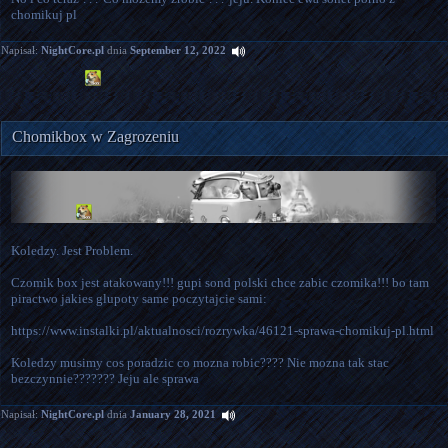
chomikuj pl
Napisał:
NightCore.pl
dnia
September 12, 2022
Chomikbox w Zagrozeniu
Koledzy. Jest Problem.

Czomik box jest atakowany!!! gupi sond polski chce zabic czomika!!! bo tam 
piractwo jakies glupoty same poczytajcie sami:

https://www.instalki.pl/aktualnosci/rozrywka/46121-sprawa-chomikuj-pl.html

Koledzy musimy cos poradzic co mozna robic???? Nie mozna tak stac 
bezczynnie??????? Jeju ale sprawa
Napisał:
NightCore.pl
dnia
January 28, 2021