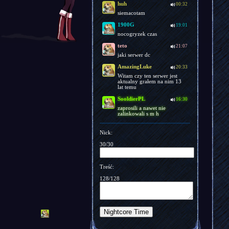
huh
00:32
siemacotam
1900G
19:01
nocogryzek czas
teto
21:07
jaki serwer dc
AmazingLuke
20:33
Witam czy ten serwer jest
aktualny grałem na nim 13
lat temu
SooldierPL
16:30
zaprosili a nawet nie
zalinkowali s m h
Nick:
30/30
Treść:
128/128