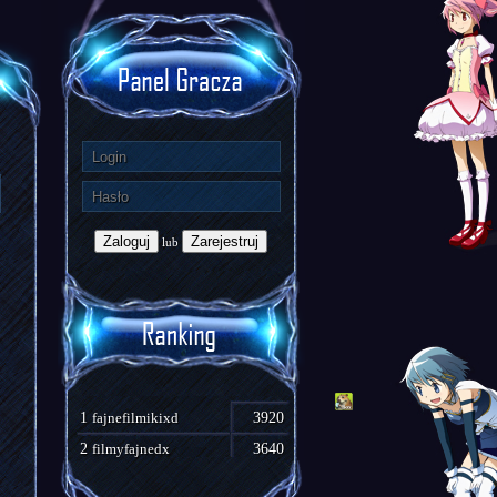
Zaloguj
Zarejestruj
lub
1
fajnefilmikixd
3920
2
filmyfajnedx
3640